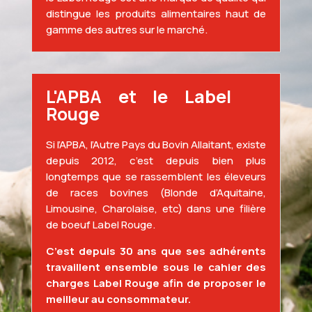
distingue les produits alimentaires haut de
gamme des autres sur le marché.
L'APBA et le Label
Rouge
Si l’APBA, l’Autre Pays du Bovin Allaitant, existe
depuis 2012, c’est depuis bien plus
longtemps que se rassemblent les éleveurs
de races bovines (Blonde d’Aquitaine,
Limousine, Charolaise, etc) dans une filière
de boeuf Label Rouge.
C’est
depuis 30 ans
que ses adhérents
travaillent ensemble sous le
cahier des
charges Label Rouge
afin de proposer le
meilleur au consommateur.