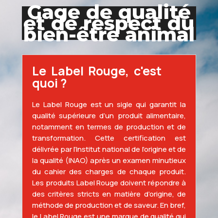
Gage de qualité
et de respect du
bien-être animal
Le Label Rouge, c'est
quoi ?
Le Label Rouge est un sigle qui garantit la
qualité supérieure d’un produit alimentaire,
notamment en termes de production et de
transformation. Cette certification est
délivrée par l’Institut national de l’origine et de
la qualité (INAO) après un examen minutieux
du cahier des charges de chaque produit.
Les produits Label Rouge doivent répondre à
des critères stricts en matière d’origine, de
méthode de production et de saveur. En bref,
le Label Rouge est une marque de qualité qui