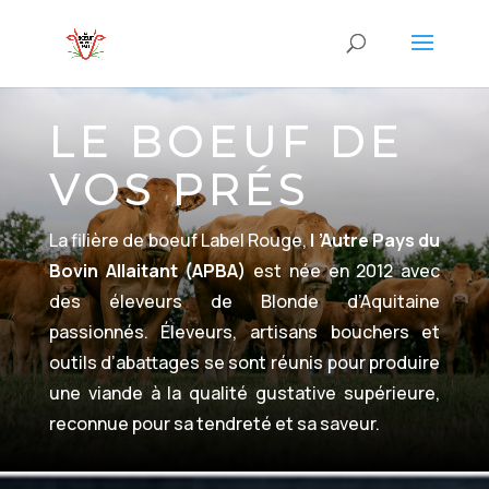
LE BOEUF DE
VOS PRÉS
La filière de boeuf Label Rouge,
l ’Autre Pays du
Bovin Allaitant (APBA)
est née en 2012 avec
des éleveurs de Blonde d’Aquitaine
passionnés. Éleveurs, artisans bouchers et
outils d’abattages se sont réunis pour produire
une viande à la qualité gustative supérieure,
reconnue pour sa tendreté et sa saveur.